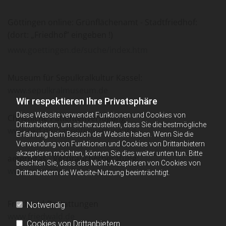
Göttingen online: Grünflächenamt - Stadtfriedhof:
(dort: „Friedhof” eingeben !)
www.goettingen.de/suche/index.htm
Museum für Sepulkralkultur Kassel:
www.sepulkralmuseum.de
Wir respektieren Ihre Privatsphäre
Diese Website verwendet Funktionen und Cookies von
Christliche Patientenverfügung
Drittanbietern, um sicherzustellen, dass Sie die bestmögliche
www.ekd.de/patientenverfuegung
Erfahrung beim Besuch der Website haben. Wenn Sie die
Verwendung von Funktionen und Cookies von Drittanbietern
akzeptieren möchten, können Sie dies weiter unten tun. Bitte
aeternitas - Verbraucherberatung:
beachten Sie, dass das Nicht-Akzeptieren von Cookies von
www.aeternitas.de
Drittanbietern die Website-Nutzung beeinträchtigt.
Friedwald-Bestattungen
Notwendig
www.friedwald.de
Cookies von Drittanbietern