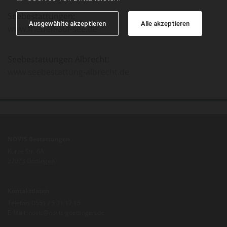
Seebestattungen:
Ausgewählte akzeptieren
Alle akzeptieren
www.frieden-auf-see.de
Seebestattungen Albrecht:
www.seebestattung-albrecht.de
NOVIS Bestattungen
Kurze Str. 6A
37073 Göttingen
Kontaktdaten
Telefon:
0551 / 5 31 17 15
E-Mail:
novis@novis-goettingen.de